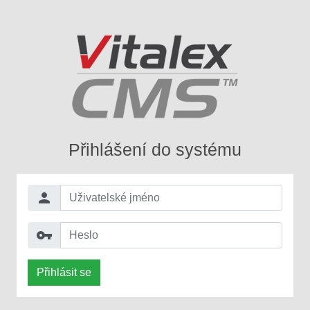
Přihlášení do systému
person
vpn_key
Přihlásit se