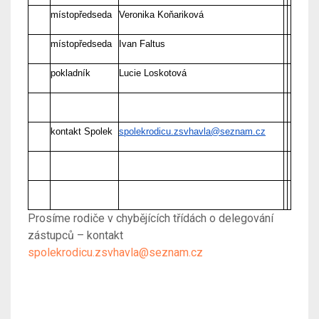
místopředseda
Veronika Koňariková
místopředseda
Ivan Faltus
pokladník
Lucie Loskotová
kontakt Spolek
spolekrodicu.zsvhavla@seznam.cz
Prosíme rodiče v chybějících třídách o delegování
zástupců – kontakt
spolekrodicu.zsvhavla@seznam.cz