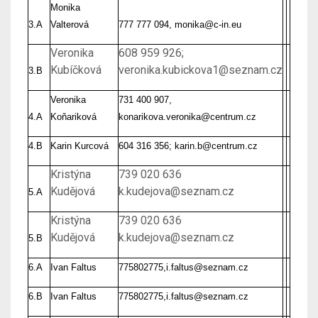
Monika
3.A
Valterová
777 777 094, monika@c-in.eu
Veronika
608 959 926;
Kubíčková
veronika.kubickova1@seznam.cz
3.B
Veronika
731 400 907,
4.A
Koňariková
konarikova.veronika@centrum.cz
4.B
Karin Kurcová
604 316 356; karin.b@centrum.cz
Kristýna
739 020 636
Kudějová
k.kudejova@seznam.cz
5.A
Kristýna
739 020 636
Kudějová
k.kudejova@seznam.cz
5.B
6.A
Ivan Faltus
775802775,i.faltus@seznam.cz
6.B
Ivan Faltus
775802775,i.faltus@seznam.cz