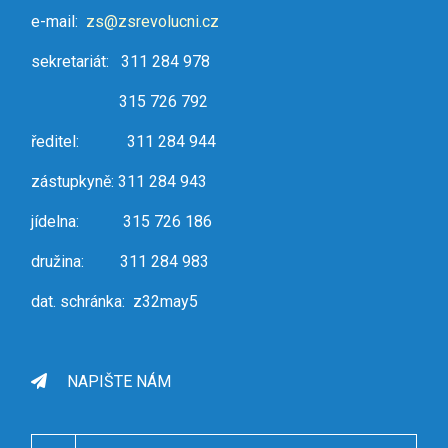
e-mail:
zs@zsrevolucni.cz
sekretariát: 311 284 978
315 726 792
ředitel: 311 284 944
zástupkyně: 311 284 943
jídelna: 315 726 186
družina: 311 284 983
dat. schránka: z32may5
NAPIŠTE NÁM