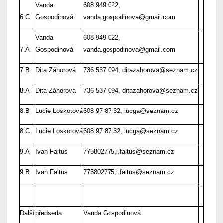
Vanda
608 949 022,
6.C
Gospodinová
vanda.gospodinova@gmail.com
Vanda
608 949 022,
7.A
Gospodinová
vanda.gospodinova@gmail.com
7.B
Dita Záhorová
736 537 094, ditazahorova@seznam.cz
8.A
Dita Záhorová
736 537 094, ditazahorova@seznam.cz
8.B
Lucie Loskotová
608 97 87 32, lucga@seznam.cz
8.C
Lucie Loskotová
608 97 87 32, lucga@seznam.cz
9.A
Ivan Faltus
775802775,i.faltus@seznam.cz
9.B
Ivan Faltus
775802775,i.faltus@seznam.cz
Další
předseda
Vanda Gospodinová