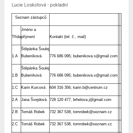
Lucie Loskotová - pokladní
Seznam zástupců
Jméno a
Třída
příjmení
Kontakt (tel. č., mail)
Štěpánka Šoulej
1.A
Bubeníková
776 686 095; bubenikova.s@gmail.com
Štěpánka Šoulej
1.B
Bubeníková
776 686 095; bubenikova.s@gmail.com
1.C
Karin Kurcová
604 316 356; karin.b@centrum.cz
2.A
Jana Švejdová
728 120 477, brhelova.j@gmail.com
2.B
Tomáš Robek
732 367 538, tomrobek@seznam.cz
2.C
Tomáš Robek
732 367 538, tomrobek@seznam.cz