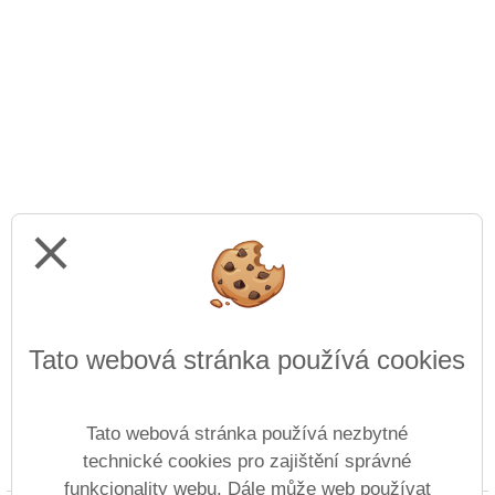
close
Tato webová stránka používá cookies
Tato webová stránka používá nezbytné
technické cookies pro zajištění správné
Prohlášení o přístupnosti
Mapa webu
Cookies
funkcionality webu. Dále může web používat