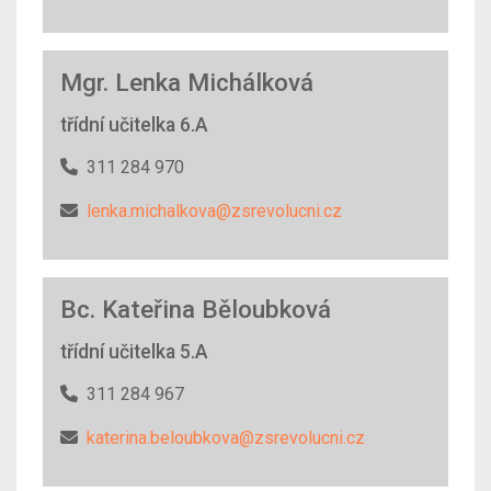
Mgr. Lenka Michálková
třídní učitelka 6.A
311 284 970
lenka.michalkova@zsrevolucni.cz
Bc. Kateřina Běloubková
třídní učitelka 5.A
311 284 967
katerina.beloubkova@zsrevolucni.cz