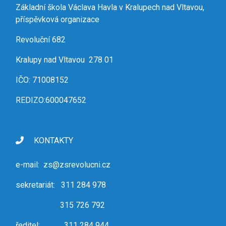
Základní škola Václava Havla v Kralupech nad Vltavou,
příspěvková organizace
Revoluční 682
Kralupy nad Vltavou 278 01
IČO: 71008152
REDIZO:600047652
KONTAKTY
e-mail:
zs@zsrevolucni.cz
sekretariát: 311 284 978
315 726 792
ředitel: 311 284 944