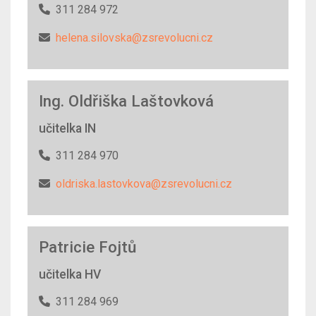
311 284 972
helena.silovska@zsrevolucni.cz
Ing. Oldřiška Laštovková
učitelka IN
311 284 970
oldriska.lastovkova@zsrevolucni.cz
Patricie Fojtů
učitelka HV
311 284 969