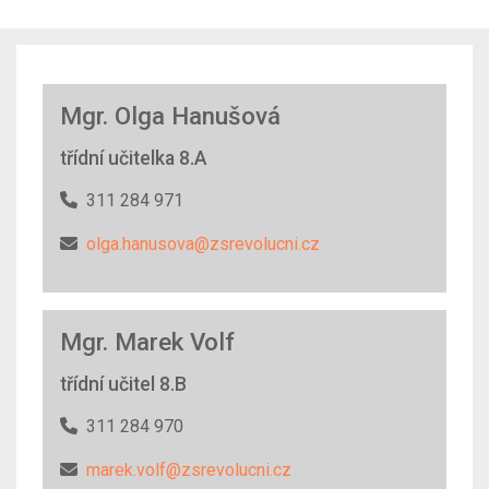
Mgr. Olga Hanušová
třídní učitelka 8.A
311 284 971
olga.hanusova@zsrevolucni.cz
Mgr. Marek Volf
třídní učitel 8.B
311 284 970
marek.volf@zsrevolucni.cz