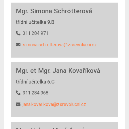
Mgr. Simona Schrötterová
třídní učitelka 9.B
311 284 971
simona.schrotterova@zsrevolucni.cz
Mgr. et Mgr. Jana Kovaříková
třídní učitelka 6.C
311 284 968
jana.kovarikova@zsrevolucni.cz