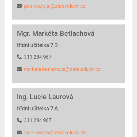
patricie.fojtu@zsrevolucni.cz
Mgr. Markéta Betlachová
třídní učitelka 7.B
311 284 967
marketa.betlachova@zsrevolucni.cz
Ing. Lucie Laurová
třídní učitelka 7.A
311 284 967
lucie.laurova@zsrevolucni.cz