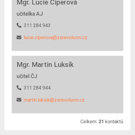
Mgr. Lucie Čiperová
učitelka AJ
311 284 943
lucie.ciperova@zsrevolucni.cz
Mgr. Martin Luksík
učitel ČJ
311 284 944
martin.luksik@zsrevolucni.cz
Celkem:
21
kontaktů