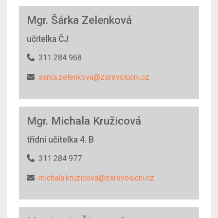
Mgr. Šárka Zelenková
učitelka ČJ
311 284 968
sarka.zelenkova@zsrevolucni.cz
Mgr. Michala Kružicová
třídní učitelka 4. B
311 284 977
michala.kruzicova@zsrevolucni.cz