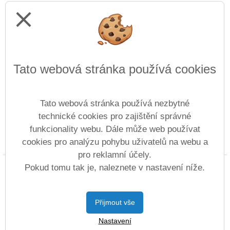
close
Tato webová stránka používá cookies
Tato webová stránka používá nezbytné
technické cookies pro zajištění správné
funkcionality webu. Dále může web používat
cookies pro analýzu pohybu uživatelů na webu a
Prohlášení o přístupnosti
Mapa webu
Cookies
pro reklamní účely.
Copyright © 2022 - 2023 ZŠ Revoluční &
Pokud tomu tak je, naleznete v nastavení níže.
Vitalex Group
- Tvorba školních webů
Postaveno ve službě
VlastníŠkolníWeb.cz
Přijmout vše
| Na redakčním systému
Nastavení
Vitalex CMS