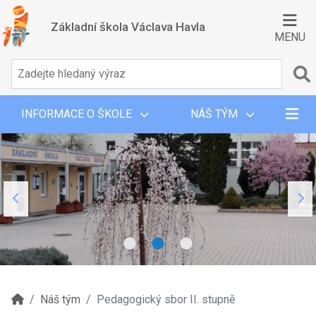
Základní škola Václava Havla
MENU
INFORMACE O ŠKOLE
NÁŠ TÝM
Náš tým
Pedagogický sbor II. stupně