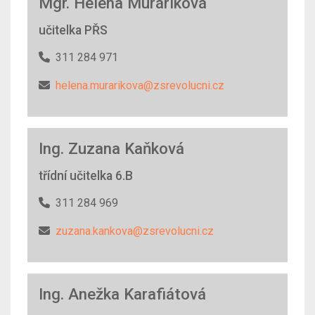
Mgr. Helena Muráriková
učitelka PŘS
311 284 971
helena.murarikova@zsrevolucni.cz
Ing. Zuzana Kaňková
třídní učitelka 6.B
311 284 969
zuzana.kankova@zsrevolucni.cz
Ing. Anežka Karafiátová