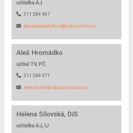
učitelka AJ
311 284 967
anezka.karafiatova@zsrevolucni.cz
Aleš Hromádko
učitel TV, PČ
311 284 971
ales.hromadko@zsrevolucni.cz
Helena Silovská, DiS
učitelka AJ, IJ