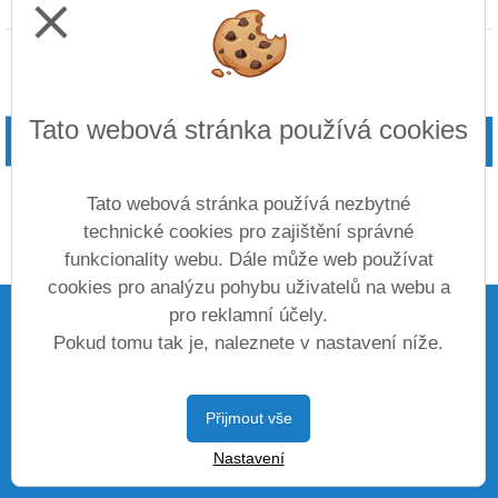
close
Partneři
Tato webová stránka používá cookies
Tato webová stránka používá nezbytné
technické cookies pro zajištění správné
funkcionality webu. Dále může web používat
cookies pro analýzu pohybu uživatelů na webu a
pro reklamní účely.
ADRESA
Pokud tomu tak je, naleznete v nastavení níže.
Základní škola Václava Havla v Kralupech nad Vltavou,
Přijmout vše
příspěvková organizace
Nastavení
Revoluční 682