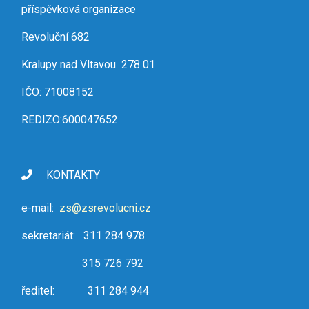
příspěvková organizace
Revoluční 682
Kralupy nad Vltavou 278 01
IČO: 71008152
REDIZO:600047652
KONTAKTY
e-mail:
zs@zsrevolucni.cz
sekretariát: 311 284 978
315 726 792
ředitel: 311 284 944