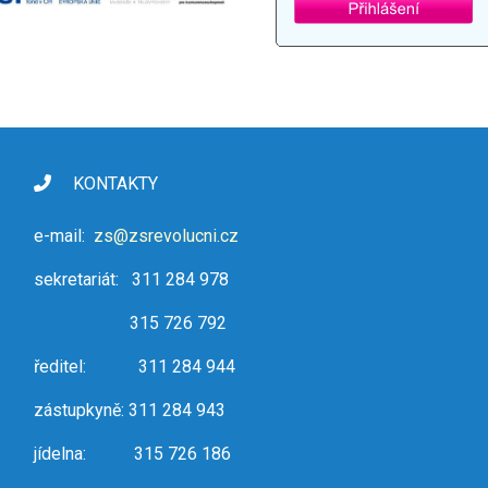
KONTAKTY
e-mail:
zs@zsrevolucni.cz
sekretariát: 311 284 978
315 726 792
ředitel: 311 284 944
zástupkyně: 311 284 943
jídelna: 315 726 186