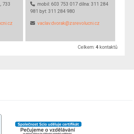
, 733
mobil: 603 753 017 dílna: 311 284
981 byt: 311 284 980
cni.cz
vaclav.dvorak@zsrevolucni.cz
Celkem:
4
kontaktů