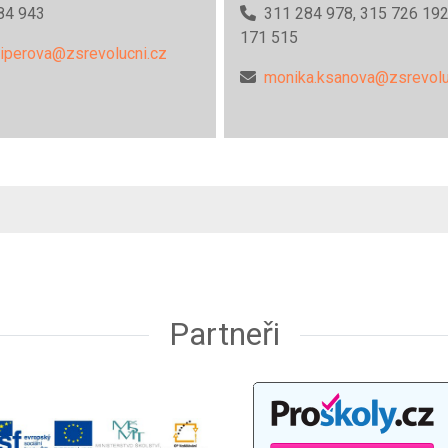
84 943
311 284 978, 315 726 192
171 515
ciperova@zsrevolucni.cz
monika.ksanova@zsrevolu
Partneři