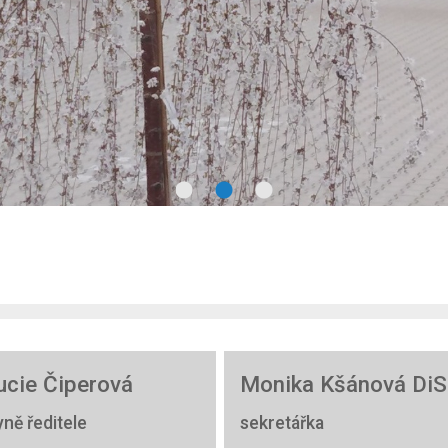
ucie Čiperová
Monika Kšánová DiS
ně ředitele
sekretářka