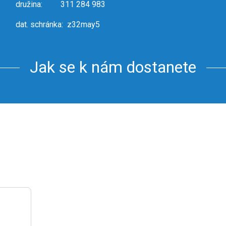
družina: 311 284 983
dat. schránka: z32may5
Jak se k nám dostanete