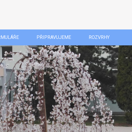
RMULÁŘE
PŘIPRAVUJEME
ROZVRHY