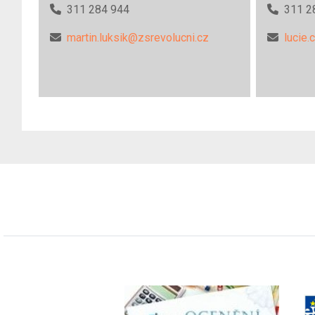
311 284 944
311 2
martin.luksik@zsrevolucni.cz
lucie.