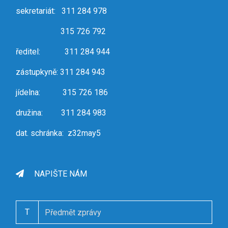
sekretariát: 311 284 978
315 726 792
ředitel: 311 284 944
zástupkyně: 311 284 943
jídelna: 315 726 186
družina: 311 284 983
dat. schránka: z32may5
NAPIŠTE NÁM
T