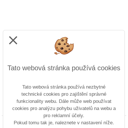
close
Tato webová stránka používá cookies
Tato webová stránka používá nezbytné
technické cookies pro zajištění správné
funkcionality webu. Dále může web používat
cookies pro analýzu pohybu uživatelů na webu a
Prohlášení o přístupnosti
Mapa webu
Cookies
pro reklamní účely.
Copyright © 2022 - 2023 ZŠ Revoluční &
Pokud tomu tak je, naleznete v nastavení níže.